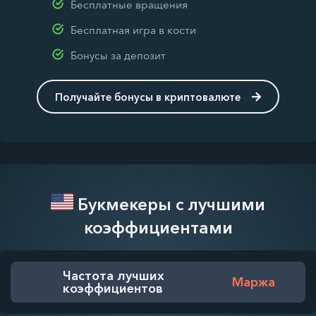
Бесплатные вращения
Бесплатная игра в кости
Бонусы за депозит
Получайте бонусы в криптовалюте
Букмекеры с лучшими
коэффициентами
Частота лучших
Маржа
коэффициентов