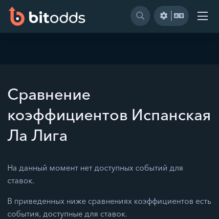
Сравнение
коэффициентов Испанская
Ла Лига
На данный момент нет доступных событий для
ставок.
В приведенных ниже сравнениях коэффициентов есть
события, доступные для ставок.