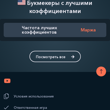
Букмекеры с лучшими
коэффициентами
Частота лучших
Маржа
коэффициентов
Посмотреть все
Условия использования
Ответственная игра