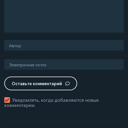
Оставьте комментарий
Уведомлять, когда добавляются новые
комментарии.