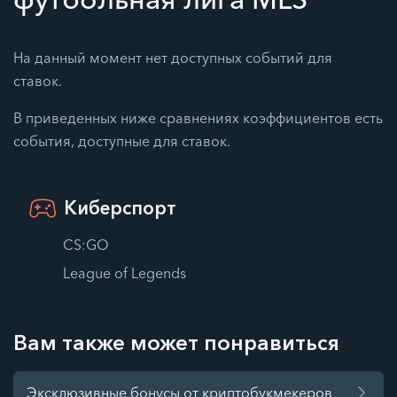
На данный момент нет доступных событий для
ставок.
В приведенных ниже сравнениях коэффициентов есть
события, доступные для ставок.
Киберспорт
CS:GO
League of Legends
Вам также может понравиться
Эксклюзивные бонусы от криптобукмекеров