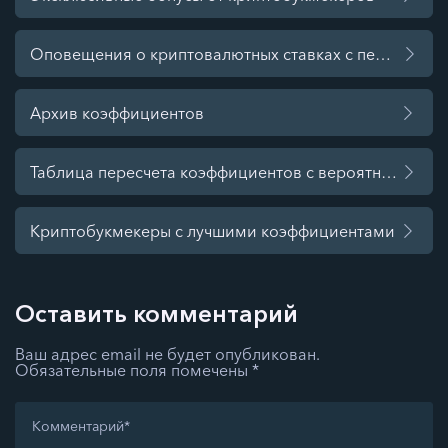
Оповещения о криптовалютных ставках с перевесом
Архив коэффициентов
Таблица пересчета коэффициентов с вероятностью
Криптобукмекеры с лучшими коэффициентами
Оставить комментарий
Ваш адрес email не будет опубликован.
Обязательные поля помечены
*