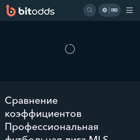
Сравнение
коэффициентов
Профессиональная
футбольная лига MLS