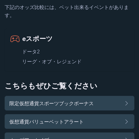
下記のオッズ比較には、ベット出来るイベントがありま
す。
eスポーツ
ドータ2
リーグ・オブ・レジェンド
こちらもぜひご覧ください
限定仮想通貨スポーツブックボーナス
仮想通貨バリューベットアラート