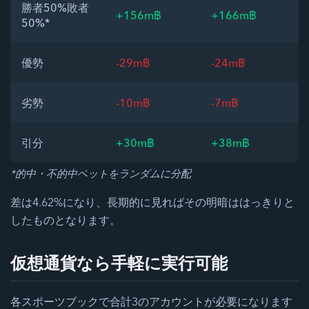
勝者50%敗者
+156m฿
+166m฿
50%*
優勢
-29m฿
-24m฿
劣勢
-10m฿
-7m฿
引分
+30m฿
+38m฿
*的中・不的中ベットをランダムに分配
差は4.62%になり、長期的に見ればその明暗ははっきりと
したものとなります。
仮想通貨なら手軽に実行可能
各スポーツブックで合計3のアカウントが必要になります