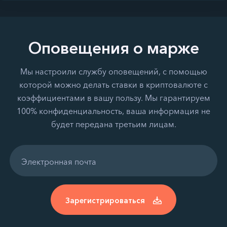
Оповещения о марже
Мы настроили службу оповещений, с помощью
которой можно делать ставки в криптовалюте с
коэффициентами в вашу пользу. Мы гарантируем
100% конфиденциальность, ваша информация не
будет передана третьим лицам.
Зарегистрироваться