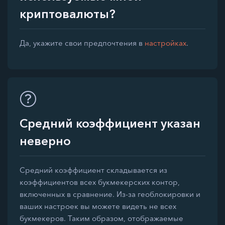
криптовалюты?
Да, укажите свои предпочтения в
настройках
.
Средний коэффициент указан
неверно
Средний коэффициент складывается из
коэффициентов всех букмекерских контор,
включенных в сравнение. Из-за геоблокировки и
ваших настроек вы можете видеть не всех
букмекеров. Таким образом, отображаемые