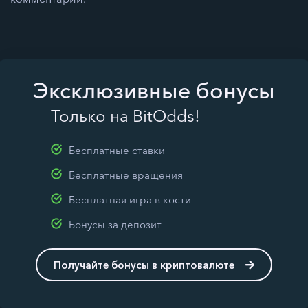
Эксклюзивные бонусы
Только на BitOdds!
Бесплатные ставки
Бесплатные вращения
Бесплатная игра в кости
Бонусы за депозит
Получайте бонусы в криптовалюте