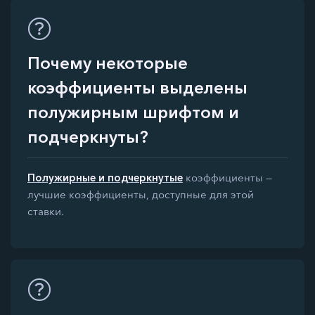
Почему некоторые
коэффициенты выделены
полужирным шрифтом и
подчеркнуты?
Полужирные и подчеркнутые
коэффициенты —
лучшие коэффициенты, доступные для этой
ставки.