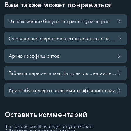
Вам также может понравиться
Эксклюзивные бонусы от криптобукмекеров
Оповещения о криптовалютных ставках с перевесом
Архив коэффициентов
Таблица пересчета коэффициентов с вероятностью
Криптобукмекеры с лучшими коэффициентами
Оставить комментарий
Ваш адрес email не будет опубликован.