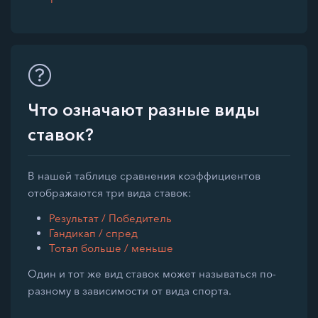
Что означают разные виды
ставок?
В нашей таблице сравнения коэффициентов
отображаются три вида ставок:
Результат / Победитель
Гандикап / спред
Тотал больше / меньше
Один и тот же вид ставок может называться по-
разному в зависимости от вида спорта.