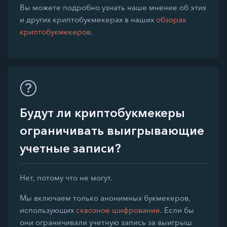
Вы можете подробно узнать наше мнение об этих
и других криптобукмекерах в наших
обзорах
криптобукмекеров
.
Будут ли криптобукмекеры
ограничивать выигрывающие
учетные записи?
Нет, потому что не могут.
Мы включаем только анонимных букмекеров,
использующих
сквозное шифрование
. Если бы
они ограничивали учетную запись за выигрыш