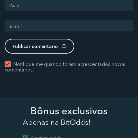
Publicar comentário
Notifique-me quando forem acrescentados novos
comentários.
Bônus exclusivos
Apenas na BitOdds!
Apostas grátis