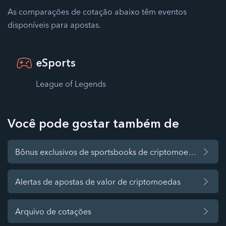
As comparações de cotação abaixo têm eventos
disponíveis para apostas.
eSports
League of Legends
Você pode gostar também de
Bônus exclusivos de sportsbooks de criptomoedas
Alertas de apostas de valor de criptomoedas
Arquivo de cotações