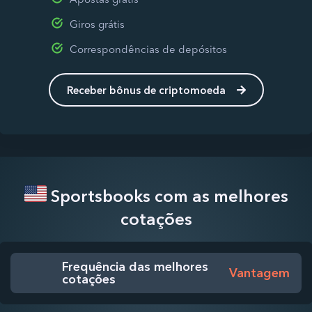
Giros grátis
Correspondências de depósitos
Receber bônus de criptomoeda
Sportsbooks com as melhores
cotações
Frequência das melhores
Vantagem
cotações