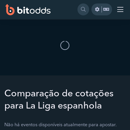
Comparação de cotações
para La Liga espanhola
Não há eventos disponíveis atualmente para apostar.