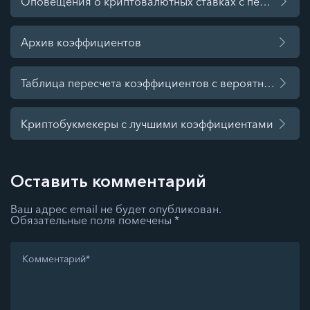
Оповещения о криптовалютных ставках с перевесом
Архив коэффициентов
Таблица пересчета коэффициентов с вероятностью
Криптобукмекеры с лучшими коэффициентами
Оставить комментарий
Ваш адрес email не будет опубликован.
Обязательные поля помечены
*