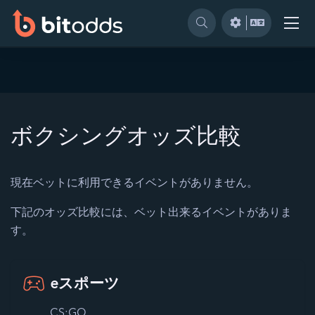
ボクシングオッズ比較
現在ベットに利用できるイベントがありません。
下記のオッズ比較には、ベット出来るイベントがありま
す。
eスポーツ
CS:GO