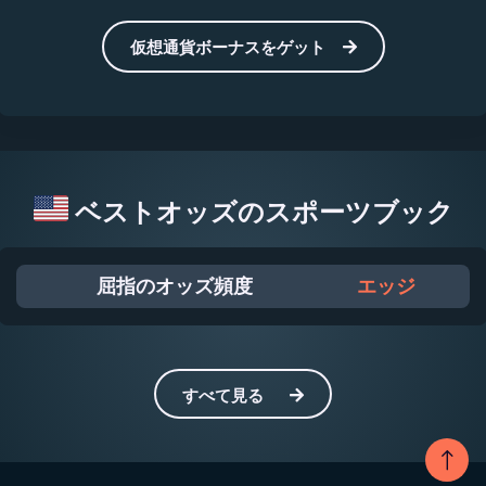
仮想通貨ボーナスをゲット
ベストオッズのスポーツブック
屈指のオッズ頻度
エッジ
すべて見る