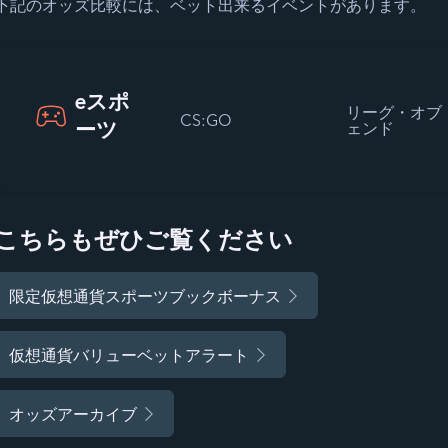
下記のオッズ比較には、ベット出来るイベントがあります。
eスポ
リーグ・オブ
CS:GO
ーツ
ェンド
こちらもぜひご覧ください
限定仮想通貨スポーツブックボーナス
仮想通貨バリューベットアラート
オッズアーカイブ