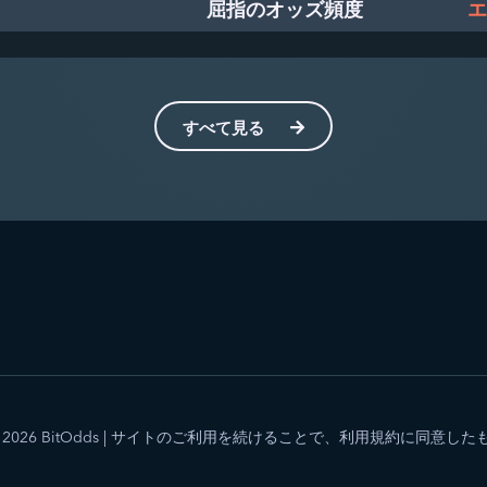
屈指のオッズ頻度
エ
すべて見る
- 2026 BitOdds
|
サイトのご利用を続けることで、利用規約に同意した