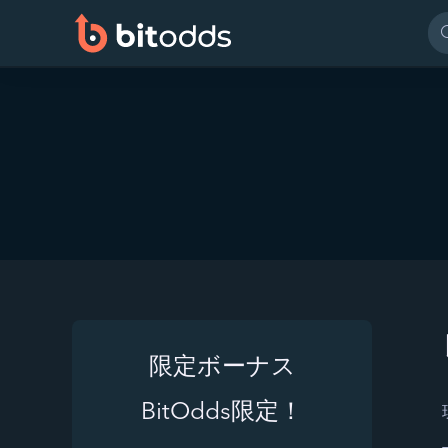
限定ボーナス
BitOdds限定！