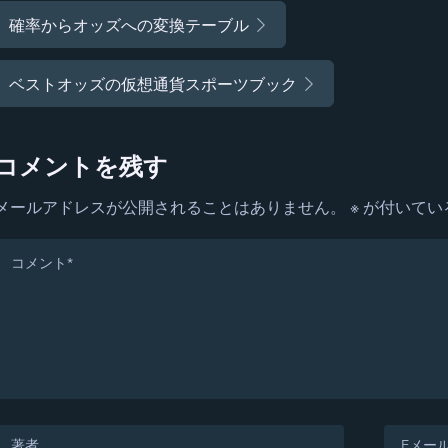
確率からオッズへの変換テーブル
ベストオッズの仮想通貨スポーツブック
コメントを残す
メールアドレスが公開されることはありません。
※
が付いてい