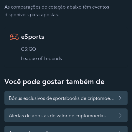
As comparações de cotação abaixo têm eventos
disponíveis para apostas.
eSports
CS:GO
League of Legends
Você pode gostar também de
Bônus exclusivos de sportsbooks de criptomoedas
Alertas de apostas de valor de criptomoedas