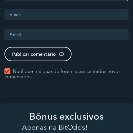
Publicar comentário
Notifique-me quando forem acrescentados novos
comentários.
Bônus exclusivos
Apenas na BitOdds!