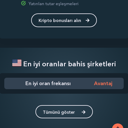
Yatırılan tutar eşleşmeleri
Kripto bonusları alın
En iyi oranlar bahis şirketleri
En iyi oran frekansı
Avantaj
Tümünü göster