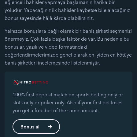
eğlenceli bahisler yapmaya başlamanın harika bir
yoludur. Yapacağınız ilk bahisler kaybetse bile alacağınız
bonus sayesinde hâlâ kârda olabilirsiniz.
Yalnızca bonuslara bağlı olarak bir bahis şirketi seçmenizi
önermeyiz. Çok fazla başka faktör de var. Bu nedenle bu
bonuslar, yazılı ve video formatındaki
değerlendirmelerimizde genel olarak en iyiden en kötüye
bahis şirketleri incelemesinde listelenmiştir.
100% first deposit match on sports betting only or
slots only or poker only. Also if your first bet loses
you get a free bet of the same amount.
Bonus al