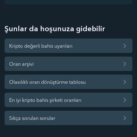
Şunlar da hoşunuza gidebilir
Kripto değerli bahis uyarıları
Oran arşivi
Olasılıklı oran dönüştürme tablosu
En iyi kripto bahis şirketi oranları
Sıkça sorulan sorular