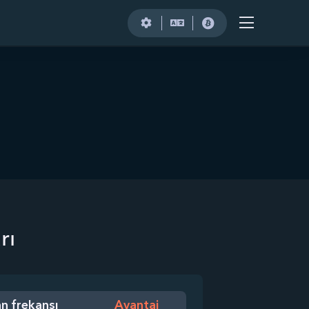
rı
an frekansı
Avantaj