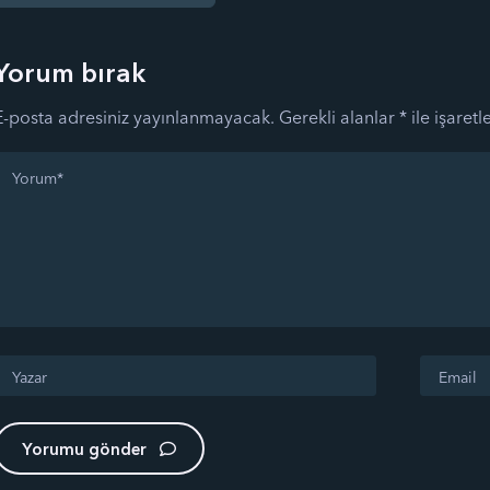
Yorum bırak
E-posta adresiniz yayınlanmayacak.
Gerekli alanlar
*
ile işaretl
Yorumu gönder