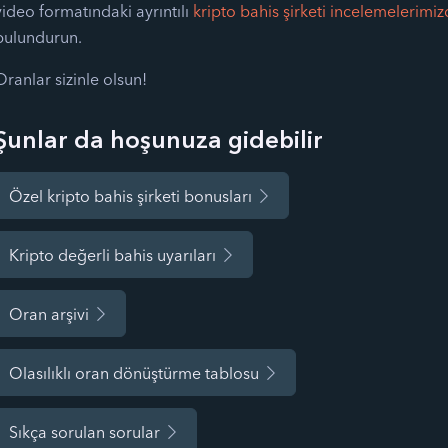
video formatındaki ayrıntılı
kripto bahis şirketi incelemelerimi
bulundurun.
Oranlar sizinle olsun!
Şunlar da hoşunuza gidebilir
Özel kripto bahis şirketi bonusları
Kripto değerli bahis uyarıları
Oran arşivi
Olasılıklı oran dönüştürme tablosu
Sıkça sorulan sorular