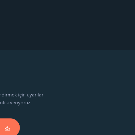
ndirmek için uyarılar
tisi veriyoruz.