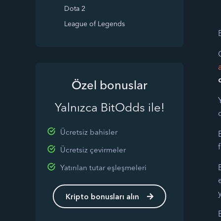
Dota 2
League of Legends
Özel bonuslar
Yalnızca BitOdds ile!
Ücretsiz bahisler
Ücretsiz çevirmeler
Yatırılan tutar eşleşmeleri
Kripto bonusları alın