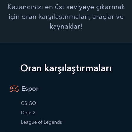
Kazancınızı en üst seviyeye çıkarmak
için oran karşılaştırmaları, araçlar ve
kaynaklar!
Oran karşılaştırmaları
Espor
CS:GO
Dota 2
League of Legends