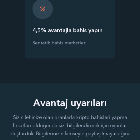
4,5% avantajla bahis yapın
Sentetik bahis marketleri
Avantaj uyarıları
Sizin lehinize olan oranlarla kripto bahisleri yapma
fırsatları olduğunda sizi bilgilendirmek için uyarılar
oluşturduk. Bilgilerinizin kimseyle paylaşılmayacağına