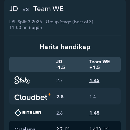
JD
vs
Team WE
LPL Split 3 2026 - Group Stage (Best of 3)
11:00 öö bugün
Harita handikap
JD
Team WE
-1.5
+1.5
2.7
1.45
2.8
1.4
2.6
1.45
Ortalama
2.7
1.433