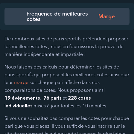
Fréquence de meilleures
Marge
cotes
De nombreux sites de paris sportifs prétendent proposer
les meilleures cotes ; nous en fournissons la preuve, de
manière indépendante et impartiale !
Nous faisons des calculs pour déterminer les sites de
paris sportifs qui proposent les meilleures cotes ainsi que
leur
marge
sur chaque pari affiché dans nos
comparaisons de cotes. Nous proposons ainsi
19
évènements
,
76
paris
et
228
cotes
individuelles
mises à jour toutes les 10 minutes.
Si vous ne souhaitez pas comparer les cotes pour chaque
pari que vous placez, il vous suffit de vous inscrire sur le
site de paris sportifs qui possède la marge la plus faible.