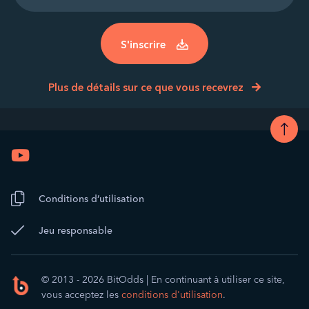
S'inscrire
Plus de détails sur ce que vous recevrez
Conditions d’utilisation
Jeu responsable
© 2013 - 2026 BitOdds
|
En continuant à utiliser ce site,
vous acceptez les
conditions d'utilisation
.