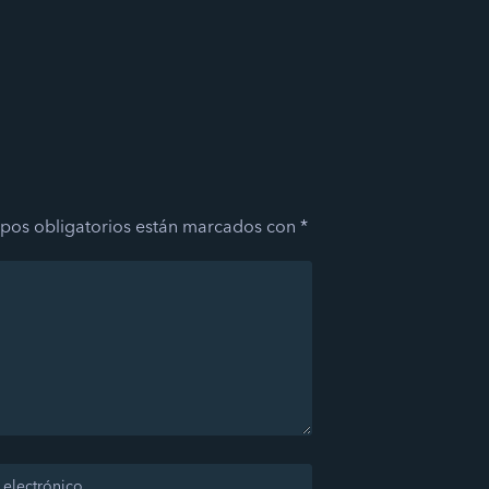
pos obligatorios están marcados con
*