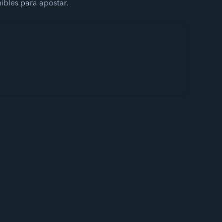
ibles para apostar.