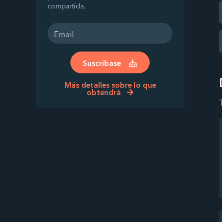
compartida.
Suscríbase
Más detalles sobre lo que
obtendrá