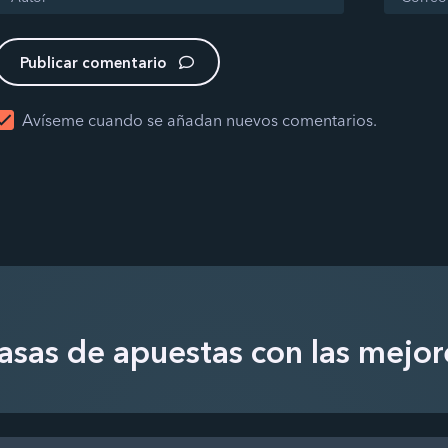
Publicar comentario
Avíseme cuando se añadan nuevos comentarios.
asas de apuestas con las mejor