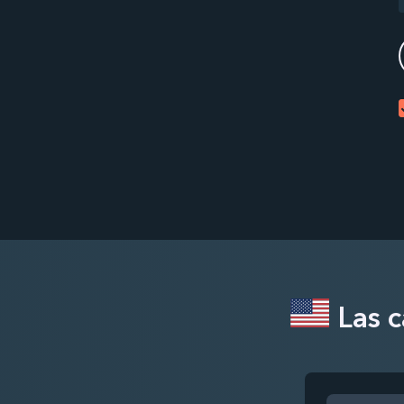
Las c