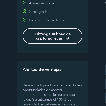
Apuestas gratis
Giros gratis
Depósito de partidos
Obtenga su bono de
criptomonedas
Alertas de ventajas
Hemos configurado alertas cuando hay
oportunidades de apostar
criptomonedas con las cuotas a su
favor. Garantizamos el 100 % de
privacidad, su información no será