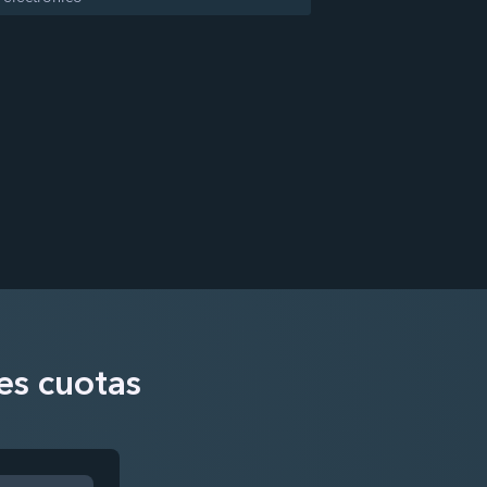
es cuotas