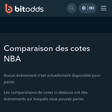
Comparaison des cotes
NBA
Aucun évènement n'est actuellement disponible pour
parier.
Les comparaisons de cotes ci-dessous ont des
évènements sur lesquels vous pouvez parier.