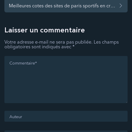
Meilleures cotes des sites de paris sportifs en cryptomonnaie
Laisser un commentaire
Votre adresse e-mail ne sera pas publiée.
Les champs
obligatoires sont indiqués avec
*