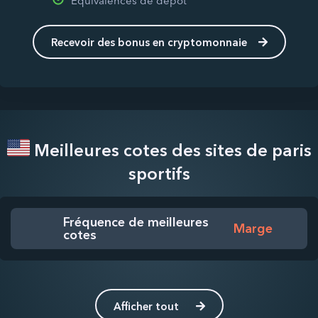
Équivalences de dépôt
Recevoir des bonus en cryptomonnaie
Meilleures cotes des sites de paris
sportifs
Fréquence de meilleures
Marge
cotes
Afficher tout