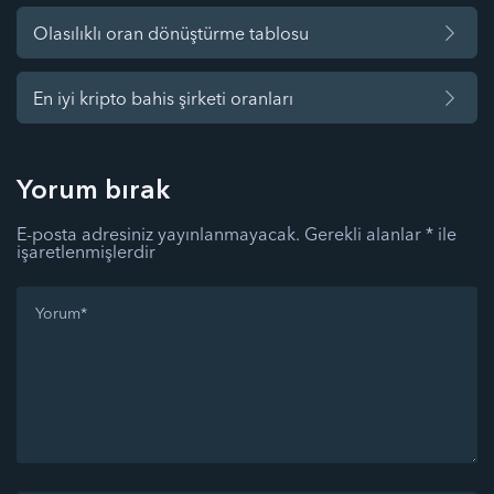
Olasılıklı oran dönüştürme tablosu
En iyi kripto bahis şirketi oranları
Yorum bırak
E-posta adresiniz yayınlanmayacak.
Gerekli alanlar
*
ile
işaretlenmişlerdir