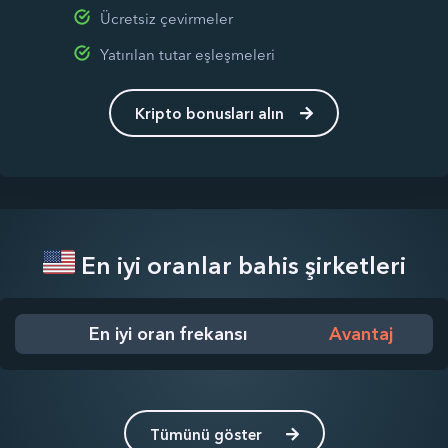
Ücretsiz çevirmeler
Yatırılan tutar eşleşmeleri
Kripto bonusları alın
En iyi oranlar bahis şirketleri
En iyi oran frekansı
Avantaj
Tümünü göster