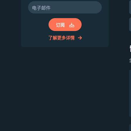
订阅
了解更多详情