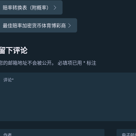
赔率转换表（附概率）
最佳赔率加密货币体育博彩商
留下评论
您的邮箱地址不会被公开。
必填项已用
*
标注