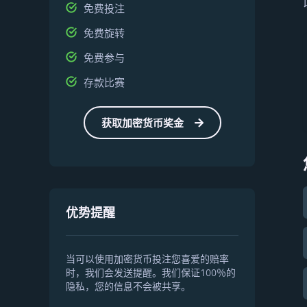
免费投注
免费旋转
免费参与
存款比赛
获取加密货币奖金
优势提醒
当可以使用加密货币投注您喜爱的赔率
时，我们会发送提醒。我们保证100％的
隐私，您的信息不会被共享。