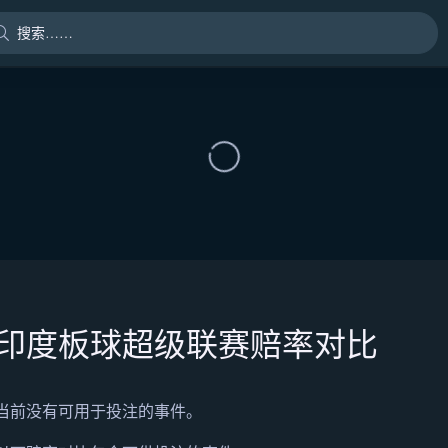
印度板球超级联赛赔率对比
当前没有可用于投注的事件。