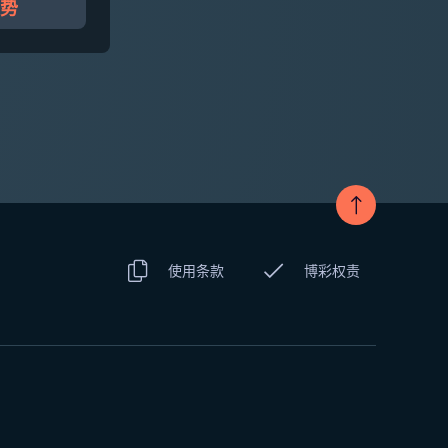
势
使用条款
博彩权责
。