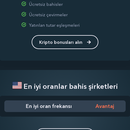
Ücretsiz bahisler
Ücretsiz çevirmeler
Yatırılan tutar eşleşmeleri
Kripto bonusları alın
En iyi oranlar bahis şirketleri
En iyi oran frekansı
Avantaj