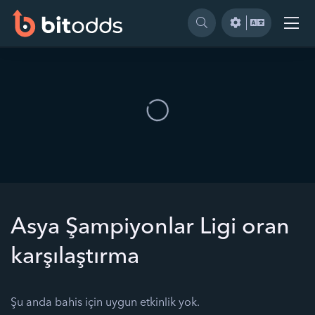
Asya Şampiyonlar Ligi oran
karşılaştırma
Şu anda bahis için uygun etkinlik yok.