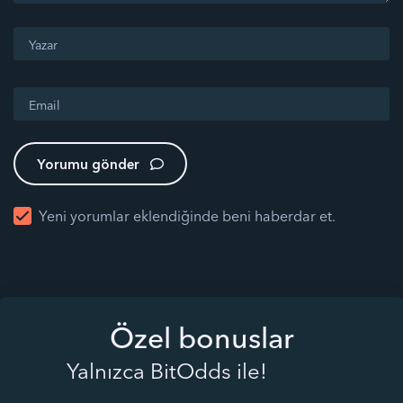
Yorumu gönder
Yeni yorumlar eklendiğinde beni haberdar et.
Özel bonuslar
Yalnızca BitOdds ile!