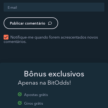
Publicar comentário
Notifique-me quando forem acrescentados novos
comentários.
Bônus exclusivos
Apenas na BitOdds!
Apostas grátis
Giros grátis