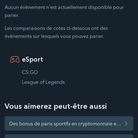
Aucun évènement n'est actuellement disponible pour
parier.
Les comparaisons de cotes ci-dessous ont des
évènements sur lesquels vous pouvez parier.
eSport
CS:GO
League of Legends
Vous aimerez peut-être aussi
Des bonus de paris sportifs en cryptomonnaie exclusifs