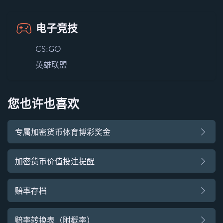
电子竞技
CS:GO
英雄联盟
您也许也喜欢
专属加密货币体育博彩奖金
加密货币价值投注提醒
赔率存档
赔率转换表（附概率）