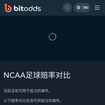
NCAA足球赔率对比
当前没有可用于投注的事件。
以下赔率对比包含可供投注的事件。