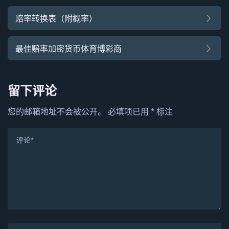
赔率转换表（附概率）
最佳赔率加密货币体育博彩商
留下评论
您的邮箱地址不会被公开。
必填项已用
*
标注