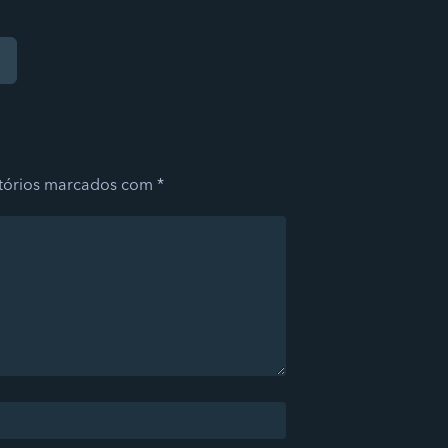
tórios marcados com
*