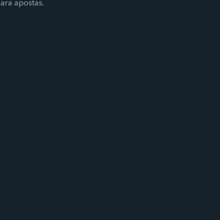
ara apostas.