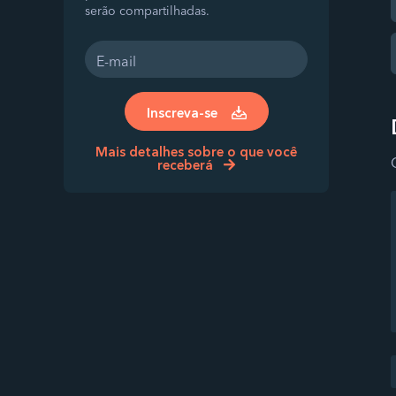
serão compartilhadas.
Inscreva-se
Mais detalhes sobre o que você
receberá