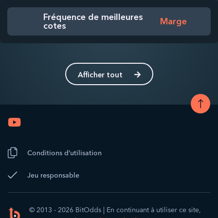
Fréquence de meilleures
Marge
cotes
Afficher tout
Conditions d’utilisation
Jeu responsable
© 2013 - 2026 BitOdds
|
En continuant à utiliser ce site,