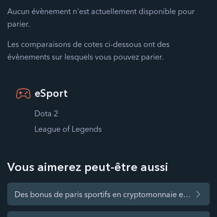
Aucun évènement n'est actuellement disponible pour
parier.
Les comparaisons de cotes ci-dessous ont des
évènements sur lesquels vous pouvez parier.
eSport
Dota 2
League of Legends
Vous aimerez peut-être aussi
Des bonus de paris sportifs en cryptomonnaie exclusifs