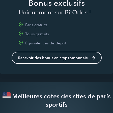
Bonus exclusifs
Uniquement sur BitOdds !
Paris gratuits
Tours gratuits
Équivalences de dépôt
Recevoir des bonus en cryptomonnaie
Meilleures cotes des sites de paris
sportifs