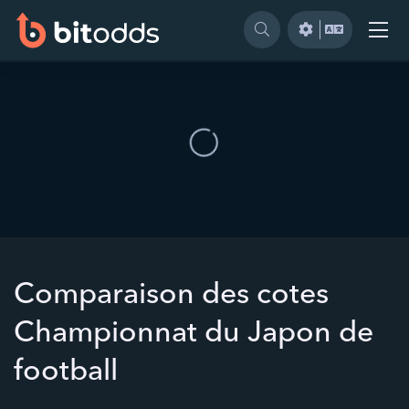
Comparaison des cotes
Championnat du Japon de
football