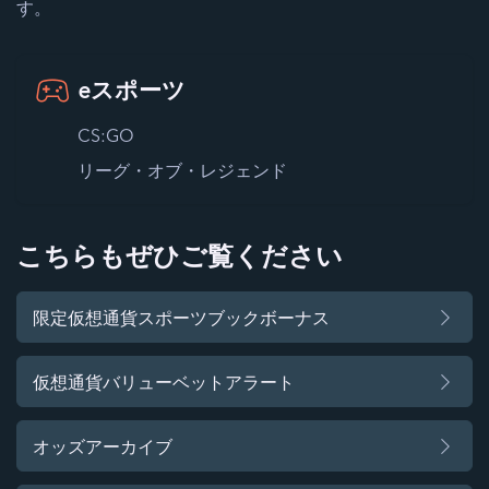
す。
eスポーツ
CS:GO
リーグ・オブ・レジェンド
こちらもぜひご覧ください
限定仮想通貨スポーツブックボーナス
仮想通貨バリューベットアラート
オッズアーカイブ