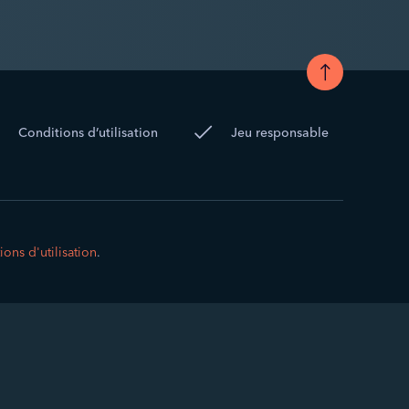
Conditions d’utilisation
Jeu responsable
ions d'utilisation
.