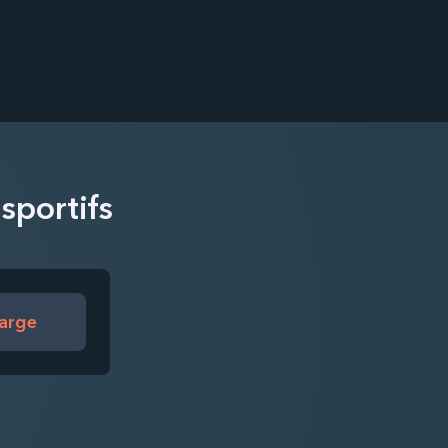
sportifs
arge