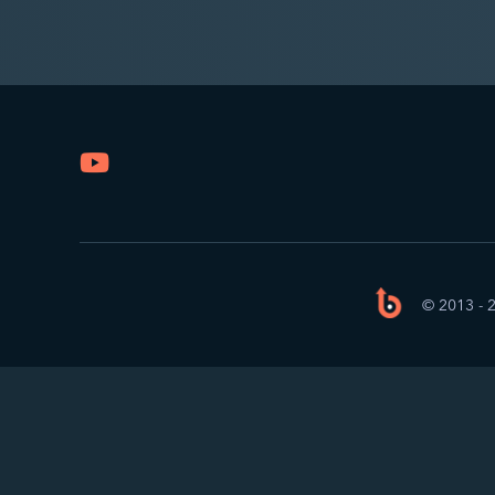
© 2013 - 