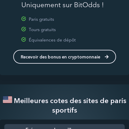
Uniquement sur BitOdds !
Paris gratuits
Tours gratuits
Équivalences de dépôt
Recevoir des bonus en cryptomonnaie
Meilleures cotes des sites de paris
sportifs