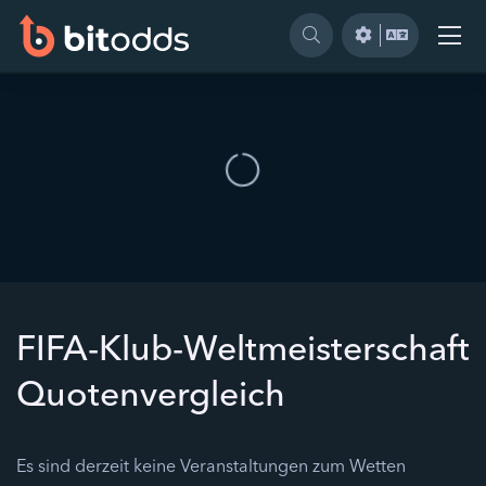
FIFA-Klub-Weltmeisterschaft
Quotenvergleich
Es sind derzeit keine Veranstaltungen zum Wetten