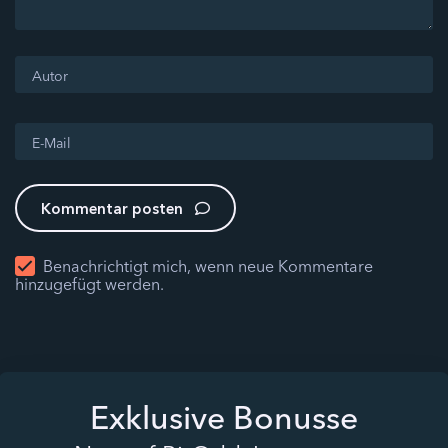
Kommentar posten
Benachrichtigt mich, wenn neue Kommentare
hinzugefügt werden.
Exklusive Bonusse