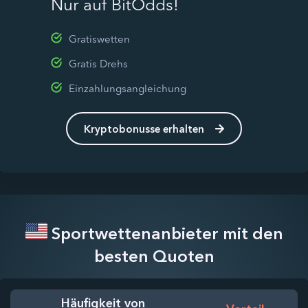
Nur auf BitOdds!
Gratiswetten
Gratis Drehs
Einzahlungsangleichung
Kryptobonusse erhalten
Sportwettenanbieter mit den
besten Quoten
Häufigkeit von