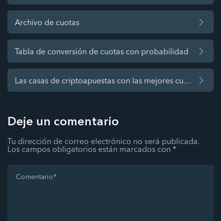
Archivo de cuotas
Tabla de conversión de cuotas con probabilidad
Las casas de criptoapuestas con las mejores cuotas
Deje un comentario
Tu dirección de correo electrónico no será publicada.
Los campos obligatorios están marcados con
*