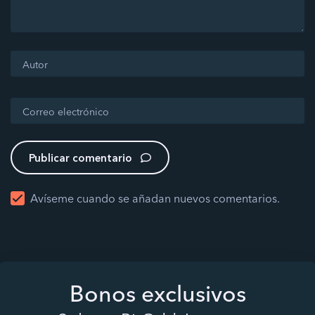
Publicar comentario
Avíseme cuando se añadan nuevos comentarios.
Bonos exclusivos