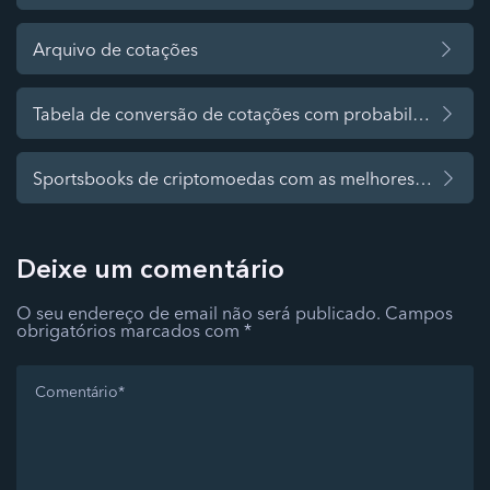
Arquivo de cotações
Tabela de conversão de cotações com probabilidade
Sportsbooks de criptomoedas com as melhores cotações
Deixe um comentário
O seu endereço de email não será publicado.
Campos
obrigatórios marcados com
*