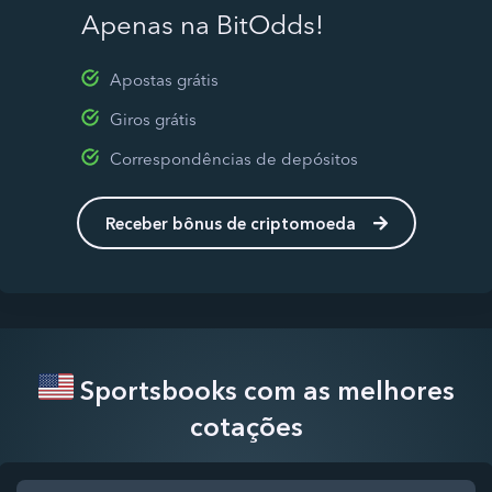
Apenas na BitOdds!
Apostas grátis
Giros grátis
Correspondências de depósitos
Receber bônus de criptomoeda
Sportsbooks com as melhores
cotações