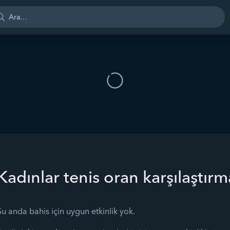
Kadınlar tenis oran karşılaştırm
Şu anda bahis için uygun etkinlik yok.