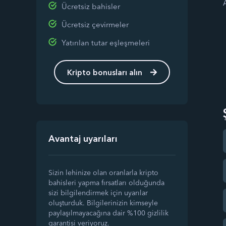
Ücretsiz bahisler
Ücretsiz çevirmeler
Yatırılan tutar eşleşmeleri
Kripto bonusları alın
Avantaj uyarıları
Sizin lehinize olan oranlarla kripto
bahisleri yapma fırsatları olduğunda
sizi bilgilendirmek için uyarılar
oluşturduk. Bilgilerinizin kimseyle
paylaşılmayacağına dair %100 gizlilik
garantisi veriyoruz.