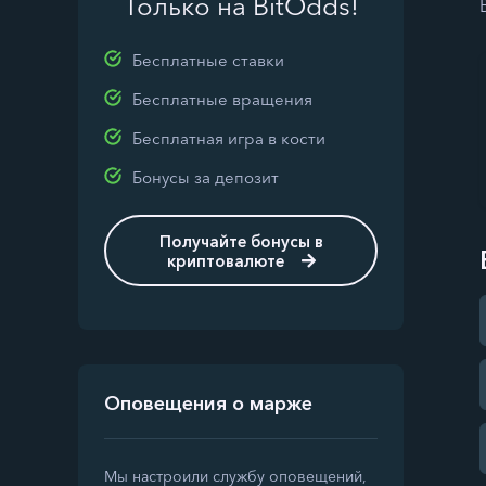
Только на BitOdds!
Бесплатные ставки
Бесплатные вращения
Бесплатная игра в кости
Бонусы за депозит
Получайте бонусы в
криптовалюте
Оповещения о марже
Мы настроили службу оповещений,