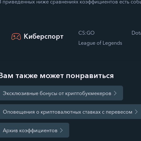
В приведенных ниже сравнениях коэффициентов есть собы
CS:GO
Dot
Киберспорт
League of Legends
Вам также может понравиться
Эксклюзивные бонусы от криптобукмекеров
Оповещения о криптовалютных ставках с перевесом
Архив коэффициентов