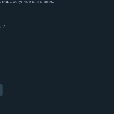
тия, доступные для ставок.
a 2