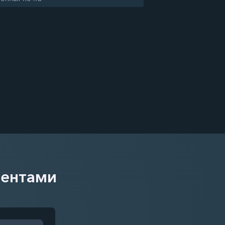
иентами