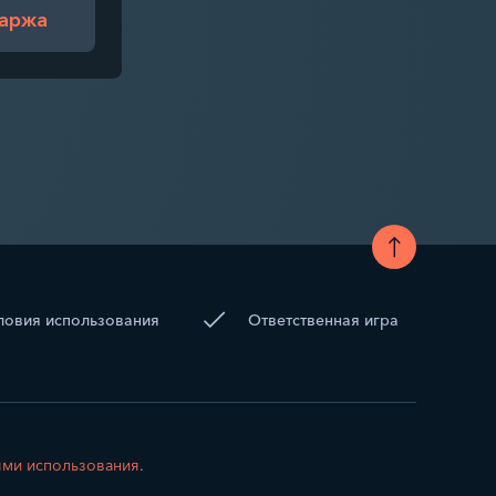
аржа
ловия использования
Ответственная игра
ями использования
.