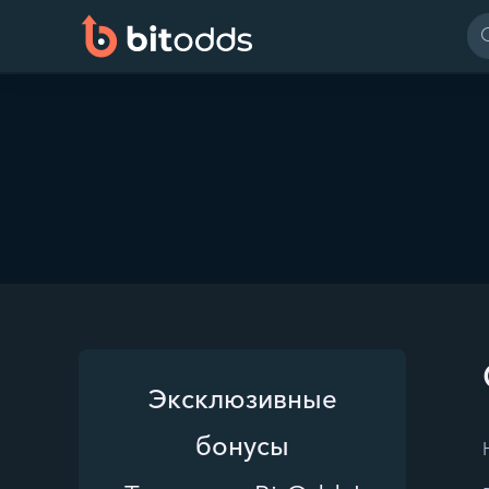
Эксклюзивные
бонусы