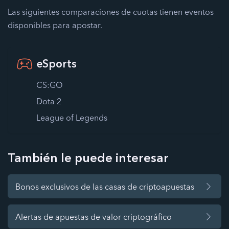
Las siguientes comparaciones de cuotas tienen eventos
disponibles para apostar.
eSports
CS:GO
Dota 2
League of Legends
También le puede interesar
Bonos exclusivos de las casas de criptoapuestas
Alertas de apuestas de valor criptográfico