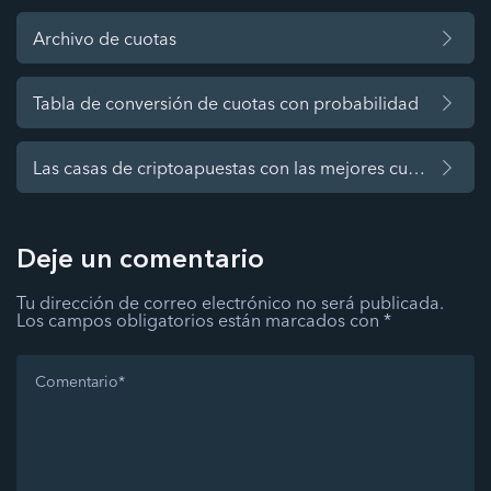
Archivo de cuotas
Tabla de conversión de cuotas con probabilidad
Las casas de criptoapuestas con las mejores cuotas
Deje un comentario
Tu dirección de correo electrónico no será publicada.
Los campos obligatorios están marcados con
*