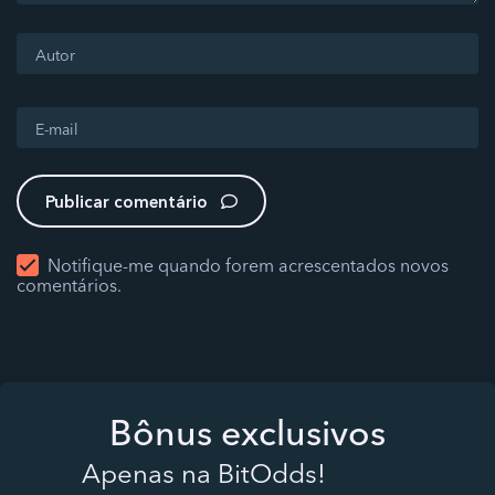
Publicar comentário
Notifique-me quando forem acrescentados novos
comentários.
Bônus exclusivos
Apenas na BitOdds!