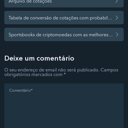
Arquivo de cotações
Tabela de conversão de cotações com probabilidade
Sportsbooks de criptomoedas com as melhores cotações
Deixe um comentário
O seu endereço de email não será publicado.
Campos
obrigatórios marcados com
*