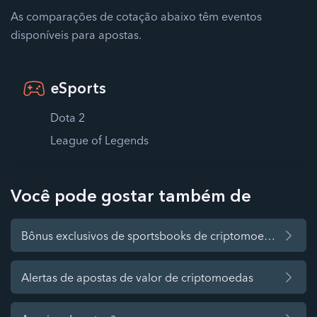
As comparações de cotação abaixo têm eventos
disponíveis para apostas.
eSports
Dota 2
League of Legends
Você pode gostar também de
Bônus exclusivos de sportsbooks de criptomoedas
Alertas de apostas de valor de criptomoedas