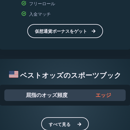
フリーロール
入金マッチ
仮想通貨ボーナスをゲット
ベストオッズのスポーツブック
屈指のオッズ頻度
エッジ
すべて見る