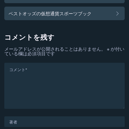
ベストオッズの仮想通貨スポーツブック
コメントを残す
メールアドレスが公開されることはありません。
※
が付い
ている欄は必須項目です