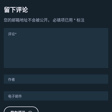
留下评论
您的邮箱地址不会被公开。
必填项已用
*
标注