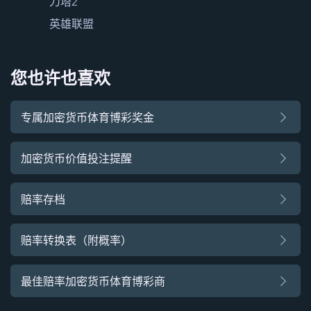
刀塔2
英雄联盟
您也许也喜欢
专属加密货币体育博彩奖金
加密货币价值投注提醒
赔率存档
赔率转换表（附概率）
最佳赔率加密货币体育博彩商