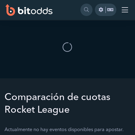
Comparación de cuotas
Rocket League
Actualmente no hay eventos disponibles para apostar.