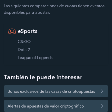
Las siguientes comparaciones de cuotas tienen eventos
disponibles para apostar.
eSports
CS:GO
Dota 2
League of Legends
También le puede interesar
Bonos exclusivos de las casas de criptoapuestas
Alertas de apuestas de valor criptográfico