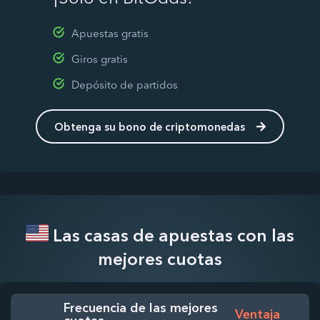
Apuestas gratis
Giros gratis
Depósito de partidos
Obtenga su bono de criptomonedas
Las casas de apuestas con las
mejores cuotas
Frecuencia de las mejores
Ventaja