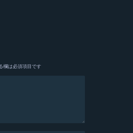
る欄は必須項目です