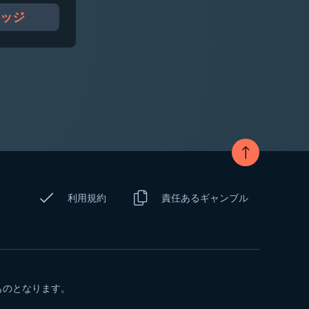
ッジ
利用規約
責任あるギャンブル
ものとなります。