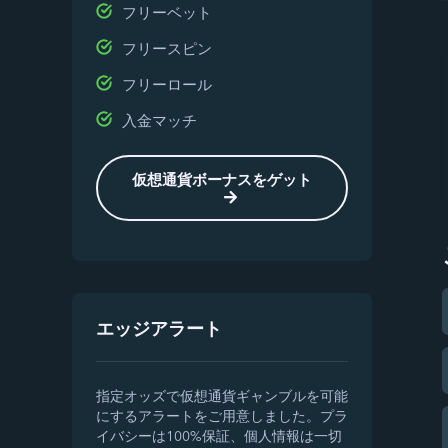
フリーベット
フリースピン
フリーロール
入金マッチ
仮想通貨ボーナスをゲット
エッジアラート
指定オッズで仮想通貨ギャンブルを可能
にするアラートをご用意しました。プラ
イバシーは100%保証、個人情報は一切