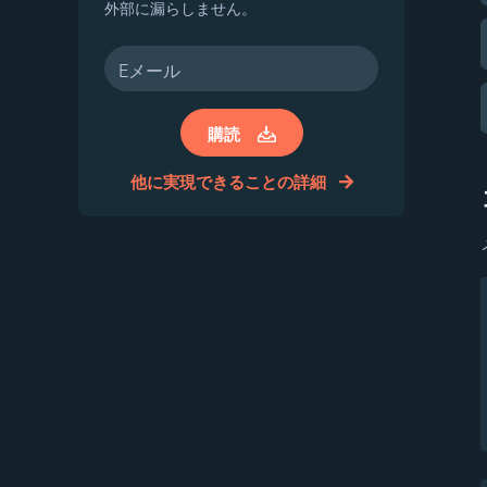
外部に漏らしません。
購読
他に実現できることの詳細