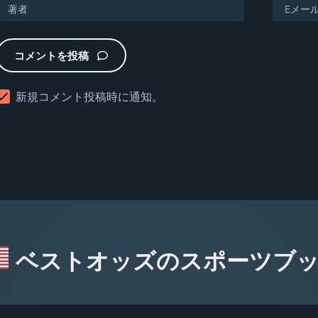
コメントを投稿
新規コメント投稿時に通知。
ベストオッズのスポーツブ