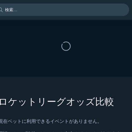
ロケットリーグオッズ比較
現在ベットに利用できるイベントがありません。