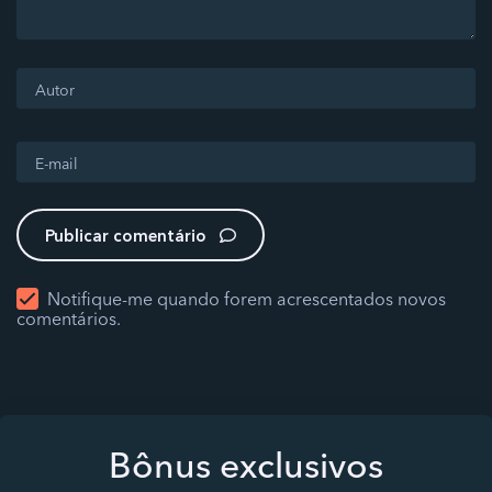
Publicar comentário
Notifique-me quando forem acrescentados novos
comentários.
Bônus exclusivos