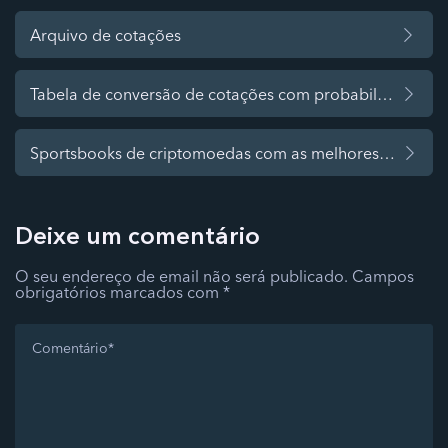
Arquivo de cotações
Tabela de conversão de cotações com probabilidade
Sportsbooks de criptomoedas com as melhores cotações
Deixe um comentário
O seu endereço de email não será publicado.
Campos
obrigatórios marcados com
*