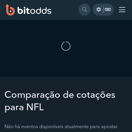
Comparação de cotações
para NFL
Não há eventos disponíveis atualmente para apostar.