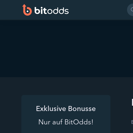
Exklusive Bonusse
Nur auf BitOdds!