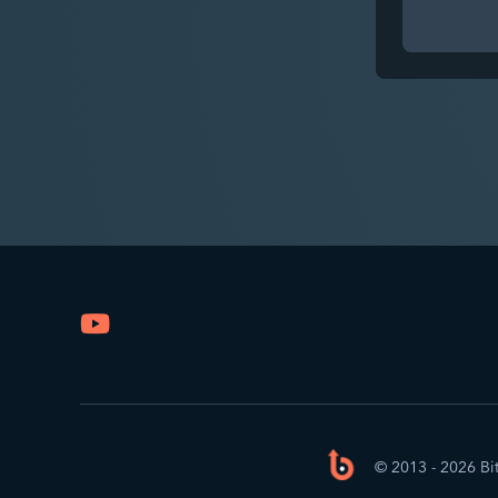
© 2013 - 2026 B