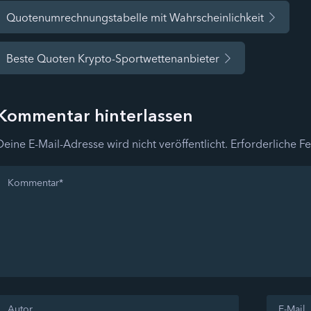
Quotenumrechnungstabelle mit Wahrscheinlichkeit
Beste Quoten Krypto-Sportwettenanbieter
Kommentar hinterlassen
Deine E-Mail-Adresse wird nicht veröffentlicht.
Erforderliche Fe