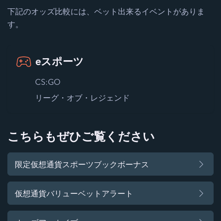
下記のオッズ比較には、ベット出来るイベントがありま
す。
eスポーツ
CS:GO
リーグ・オブ・レジェンド
こちらもぜひご覧ください
限定仮想通貨スポーツブックボーナス
仮想通貨バリューベットアラート