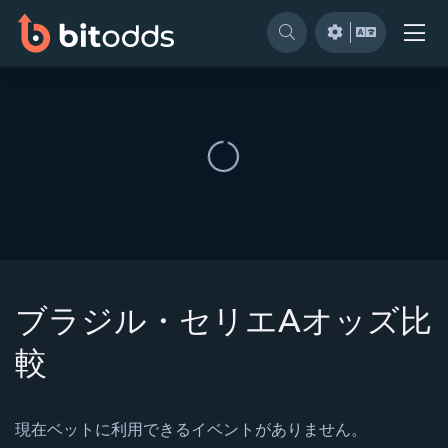
ブラジル・セリエAオッズ比
較
現在ベットに利用できるイベントがありません。