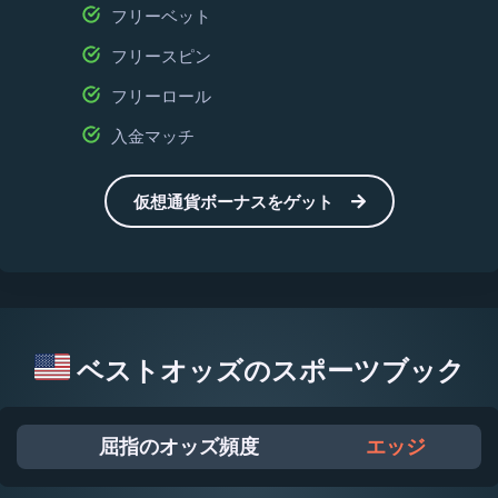
フリーベット
フリースピン
フリーロール
入金マッチ
仮想通貨ボーナスをゲット
ベストオッズのスポーツブック
屈指のオッズ頻度
エッジ