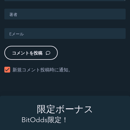
コメントを投稿
新規コメント投稿時に通知。
限定ボーナス
BitOdds限定！