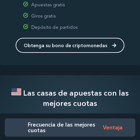
Apuestas gratis
Giros gratis
Depósito de partidos
Obtenga su bono de criptomonedas
Las casas de apuestas con las
mejores cuotas
Frecuencia de las mejores
Ventaja
cuotas