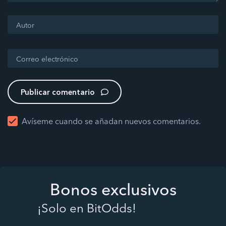
Publicar comentario
Avíseme cuando se añadan nuevos comentarios.
Bonos exclusivos
¡Solo en BitOdds!