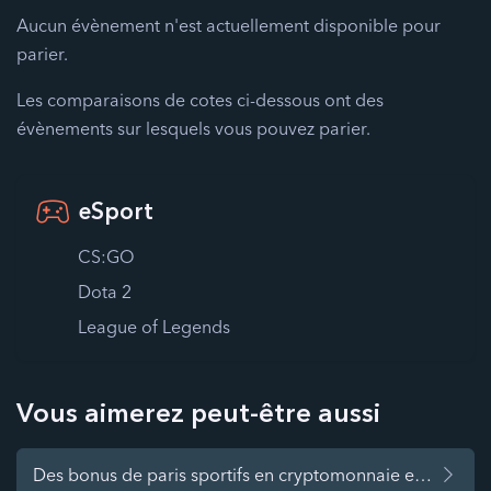
Aucun évènement n'est actuellement disponible pour
parier.
Les comparaisons de cotes ci-dessous ont des
évènements sur lesquels vous pouvez parier.
eSport
CS:GO
Dota 2
League of Legends
Vous aimerez peut-être aussi
Des bonus de paris sportifs en cryptomonnaie exclusifs