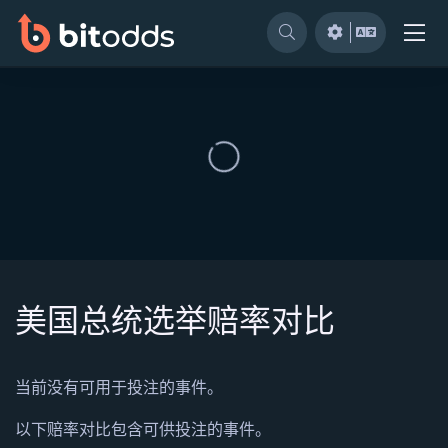
美国总统选举赔率对比
当前没有可用于投注的事件。
以下赔率对比包含可供投注的事件。