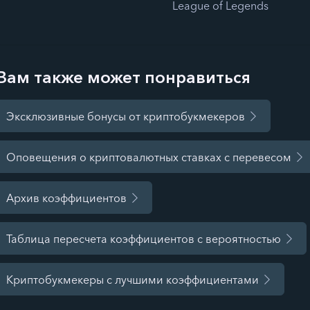
League of Legends
Вам также может понравиться
Эксклюзивные бонусы от криптобукмекеров
Оповещения о криптовалютных ставках с перевесом
Архив коэффициентов
Таблица пересчета коэффициентов с вероятностью
Криптобукмекеры с лучшими коэффициентами