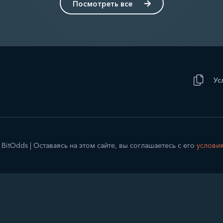
Посмотреть все
Ус
 BitOdds
|
Оставаясь на этом сайте, вы соглашаетесь с его
услови