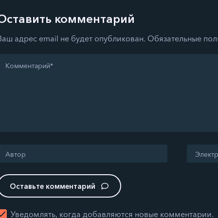
Оставить комментарий
Ваш адрес email не будет опубликован.
Обязательные по
Оставьте комментарий
Уведомлять, когда добавляются новые комментарии.