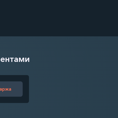
иентами
аржа