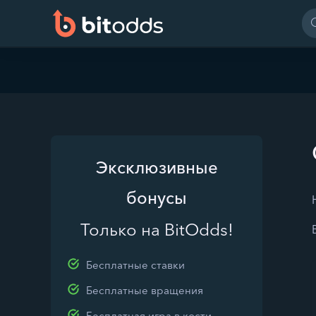
Эксклюзивные
бонусы
Только на BitOdds!
Бесплатные ставки
Бесплатные вращения
Бесплатная игра в кости