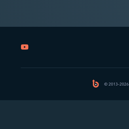
© 2013–2026