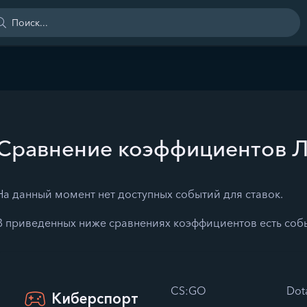
Сравнение коэффициентов 
На данный момент нет доступных событий для ставок.
В приведенных ниже сравнениях коэффициентов есть собы
CS:GO
Dot
Киберспорт