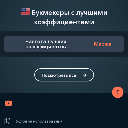
Букмекеры с лучшими
коэффициентами
Частота лучших
Маржа
коэффициентов
Посмотреть все
Условия использования