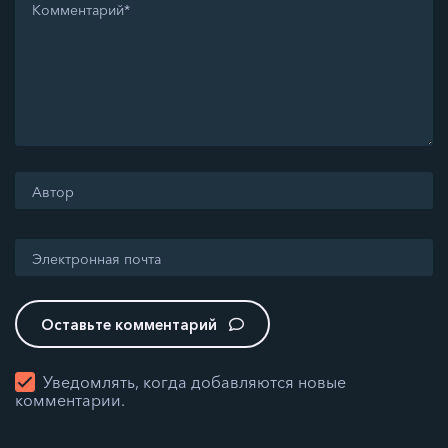
Оставьте комментарий
Уведомлять, когда добавляются новые
комментарии.