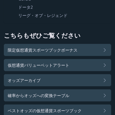
ドータ2
リーグ・オブ・レジェンド
こちらもぜひご覧ください
限定仮想通貨スポーツブックボーナス
仮想通貨バリューベットアラート
オッズアーカイブ
確率からオッズへの変換テーブル
ベストオッズの仮想通貨スポーツブック