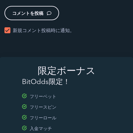
コメントを投稿
新規コメント投稿時に通知。
限定ボーナス
BitOdds限定！
フリーベット
フリースピン
フリーロール
入金マッチ