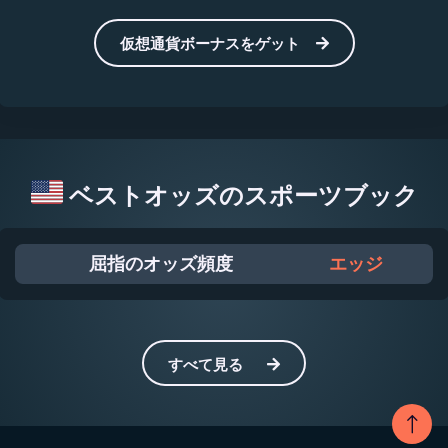
仮想通貨ボーナスをゲット
ベストオッズのスポーツブック
屈指のオッズ頻度
エッジ
すべて見る