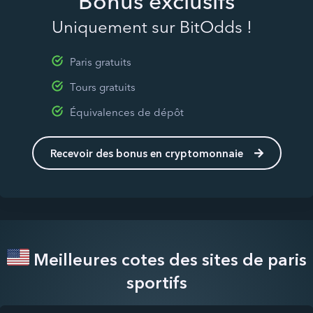
Bonus exclusifs
Uniquement sur BitOdds !
Paris gratuits
Tours gratuits
Équivalences de dépôt
Recevoir des bonus en cryptomonnaie
Meilleures cotes des sites de paris
sportifs