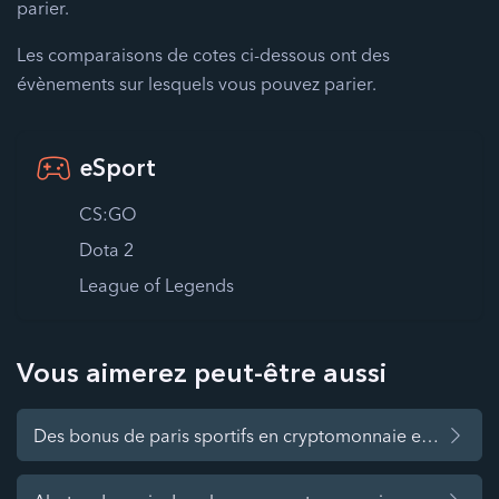
parier.
Les comparaisons de cotes ci-dessous ont des
évènements sur lesquels vous pouvez parier.
eSport
CS:GO
Dota 2
League of Legends
Vous aimerez peut-être aussi
Des bonus de paris sportifs en cryptomonnaie exclusifs